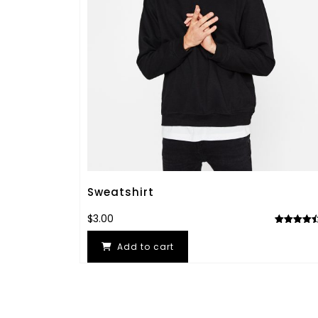
Sweatshirt
$
3.00
Rated
4.50
out of 5
Add to cart